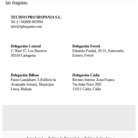
las fragatas.
TECHNO PRO HISPANIA S.L.
Tel.:(+34)868 065994
info@tphispania.com
Delegación Central
Delegación Ferrol
C/ Real 37, Los Barreros
Eduardo Pondal, 29-31, Entresuelo,
30310 Cartagena
Esteiro, Ferrol
Delegación Bilbao
Delegación Cádiz
Paseo Landabarri 3 (Edificio la
Recinto Interior Zona Franca
Avanzada-Artaza), Municipio
Via Italia Nave 20D
Leioa, Bizkaia
11011 Cádiz, Cádiz