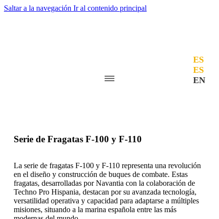
Saltar a la navegación
Ir al contenido principal
ES
ES
EN
Inicio
»
Proyectos
» Fragatas F-100 y F-110
Serie de Fragatas F-100 y F-110
La serie de fragatas F-100 y F-110 representa una revolución
en el diseño y construcción de buques de combate. Estas
fragatas, desarrolladas por Navantia con la colaboración de
Techno Pro Hispania, destacan por su avanzada tecnología,
versatilidad operativa y capacidad para adaptarse a múltiples
misiones, situando a la marina española entre las más
modernas del mundo.