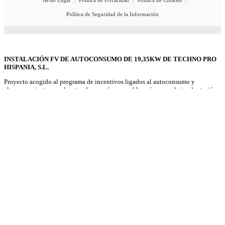
Aviso Legal
Política de Privacidad
Política de Cookies
Política de Seguridad de la Información
INSTALACIÓN FV DE AUTOCONSUMO DE 19,35KW DE TECHNO PRO
HISPANIA, S.L.
Proyecto acogido al programa de incentivos ligados al autoconsumo y
almacenamiento, con fuentes de energía renovable, así como a la implantación
de sistemas térmicos renovables en el sector residencial en el marco del Plan de
Recuperación, Transformación y Resiliencia, financiado por la Unión Europea -
NextGenerationEU
#PlanDeRecuperación
Beneficiario:
TECHNO PRO HISPANIA SL
Componente (C7:I1)
:Desarrollo de energías renovables innovadoras, integradas
en la edificación y en los procesos productivos.
Inversión total:
16.319,59€ -
Importe de la ayuda:
4.079,90€
Potencia (kW):
19,35 -
Real Decreto 677/2021