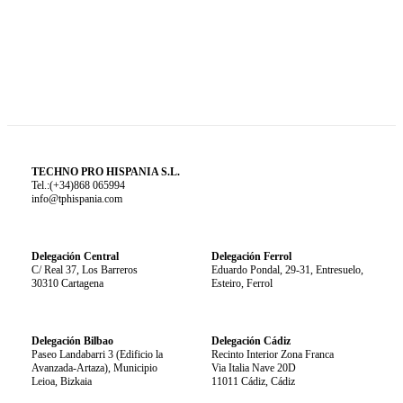
TECHNO PRO HISPANIA S.L.
Tel.:(+34)868 065994
info@tphispania.com
Delegación Central
Delegación Ferrol
C/ Real 37, Los Barreros
Eduardo Pondal, 29-31, Entresuelo,
30310 Cartagena
Esteiro, Ferrol
Delegación Bilbao
Delegación Cádiz
Paseo Landabarri 3 (Edificio la
Recinto Interior Zona Franca
Avanzada-Artaza), Municipio
Via Italia Nave 20D
Leioa, Bizkaia
11011 Cádiz, Cádiz